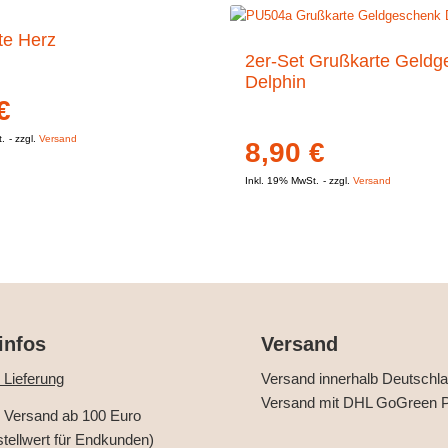
te Herz
2er-Set Grußkarte Geldg
Delphin
€
t.
zzgl.
Versand
8,90
€
Inkl. 19% MwSt.
zzgl.
Versand
infos
Versand
 Lieferung
Versand innerhalb Deutschl
Versand mit DHL GoGreen P
r Versand ab 100 Euro
stellwert für Endkunden)