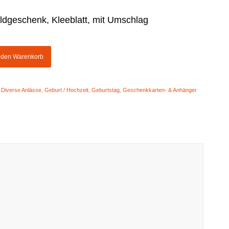
ldgeschenk, Kleeblatt, mit Umschlag
n den Warenkorb
:
Diverse Anlässe
,
Geburt / Hochzeit
,
Geburtstag
,
Geschenkkarten- & Anhänger