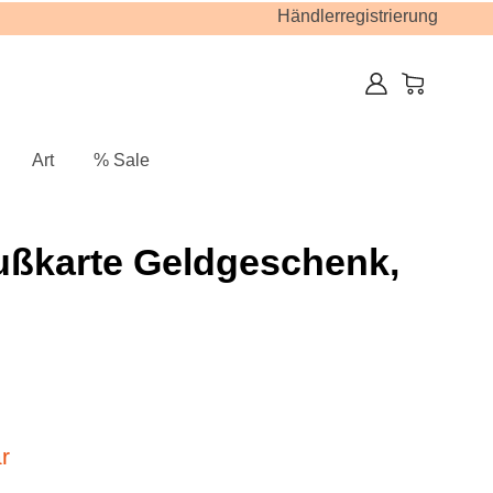
Händlerregistrierung
Art
% Sale
ußkarte Geldgeschenk,
r