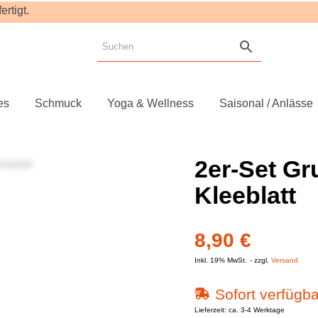
rtigt.
es
Schmuck
Yoga & Wellness
Saisonal / Anlässe
2er-Set Gr
Kleeblatt
8,90
€
Inkl. 19% MwSt.
zzgl.
Versand
Sofort verfügba
Lieferzeit: ca. 3-4 Werktage