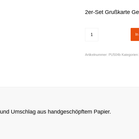
2er-Set Grußkarte Ge
I
Artikelnummer:
PU504b
Kategorien
v und Umschlag aus handgeschöpftem Papier.