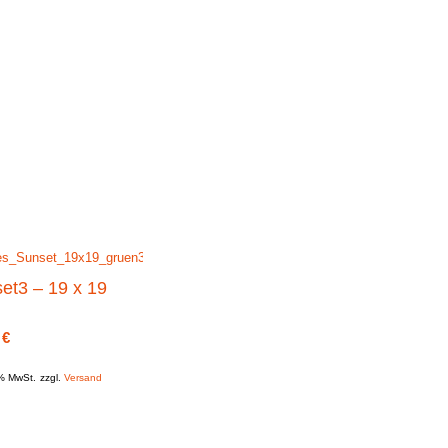
et3 – 19 x 19
0
€
9% MwSt.
zzgl.
Versand