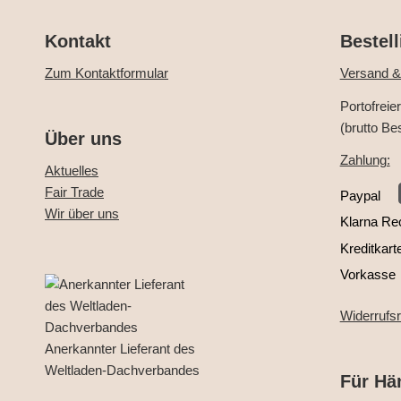
Kontakt
Bestell
Zum Kontaktformular
Versand &
Portofreie
(brutto Be
Über uns
Zahlung:
Aktuelles
Fair Trade
Paypal
Wir über uns
Klarna Re
Kreditkart
Vorkasse
Widerrufs
Anerkannter Lieferant des
Weltladen-Dachverbandes
Für Hä