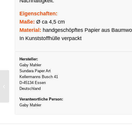
Nachhaltigkeit.
Eigenschaften:
Maße:
Ø ca 4,5 cm
Material:
handgeschöpftes Papier aus Baumwolle
In Kunststoffhülle verpackt
Hersteller:
Gaby Mahler
Sundara Paper Art
Kellermanns Busch 41
D-45134 Essen
Brosche Circle,
Deutschland
Orange/Rot
Verantwortliche Person:
Gaby Mahler