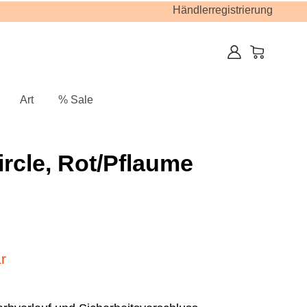
Händlerregistrierung
Art
% Sale
rcle, Rot/Pflaume
r