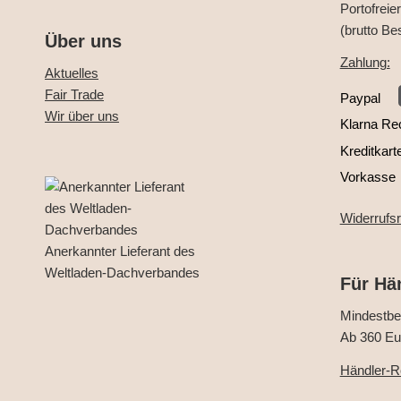
Portofreie
(brutto Be
Über uns
Zahlung:
Aktuelles
Fair Trade
Paypal
Wir über uns
Klarna Re
Kreditkart
Vorkasse
Widerrufs
Anerkannter Lieferant des
Weltladen-Dachverbandes
Für Hä
Mindestbes
Ab 360 Eur
Händler-Re