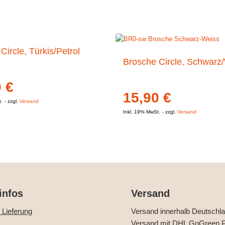
Circle, Türkis/Petrol
Brosche Circle, Schwarz
0
€
15,90
€
t.
zzgl.
Versand
Inkl. 19% MwSt.
zzgl.
Versand
infos
Versand
 Lieferung
Versand innerhalb Deutschl
Versand mit DHL GoGreen P