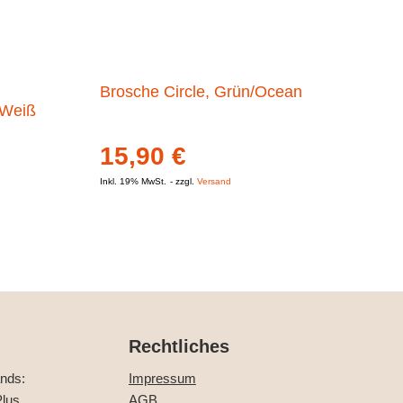
Brosche Circle, Grün/Ocean
/Weiß
15,90
€
Inkl. 19% MwSt.
zzgl.
Versand
Rechtliches
ands:
Impressum
lus
AGB