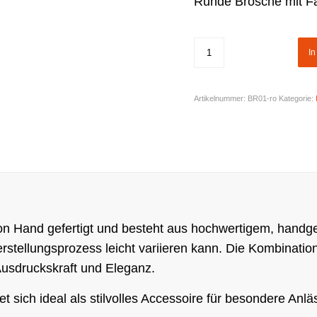
Runde Brosche mit Fa
I
Artikelnummer:
BR01-ro
Kategorie:
von Hand gefertigt und besteht aus hochwertigem, handge
Herstellungsprozess leicht variieren kann. Die Kombinati
Ausdruckskraft und Eleganz.
 sich ideal als stilvolles Accessoire für besondere Anlä