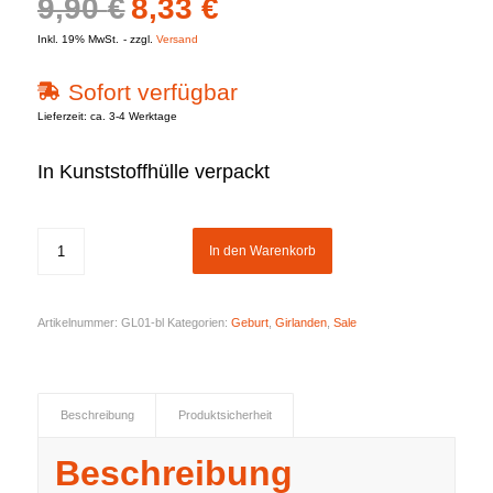
Ursprünglicher
Aktueller
9,90
€
8,33
€
Preis
Preis
Inkl. 19% MwSt.
zzgl.
Versand
war:
ist:
Sofort verfügbar
9,90 €
8,33 €.
Lieferzeit: ca. 3-4 Werktage
In Kunststoffhülle verpackt
In den Warenkorb
Artikelnummer:
GL01-bl
Kategorien:
Geburt
,
Girlanden
,
Sale
Beschreibung
Produktsicherheit
Beschreibung