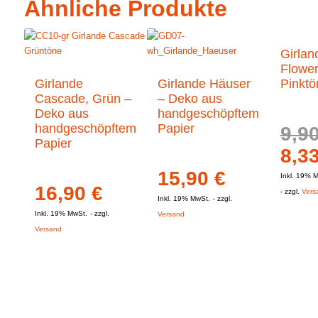
Ähnliche Produkte
Girlan
Flower
Girlande
Girlande Häuser
Pinktö
Cascade, Grün –
– Deko aus
Deko aus
handgeschöpftem
handgeschöpftem
Papier
9,9
Papier
Urs
8,3
Pre
15,90
€
Inkl. 19% 
16,90
€
war
zzgl.
Vers
Inkl. 19% MwSt.
zzgl.
9,90
Inkl. 19% MwSt.
zzgl.
Versand
Versand