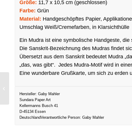
Größe:
11,7 x 10,5 cm (geschlossen)
Farbe:
Grün
Material:
Handgeschöpftes Papier, Applikationen
Umschlag Weiß/Cremefarben, in Klarsichthülle
Ein Mudra ist eine symbolische Handgeste, die s
Die Sanskrit-Bezeichnung des Mudras findet sich
Übersetzt aus dem Sanskrit bedeutet Mudra „da
„das, was gibt“. Jedes Mudra-Motif wird in eine
Eine wunderbare Grußkarte, um sich zu erden
Grußkarte Mudra Türkis
Hersteller:
Gaby Mahler
Sundara Paper Art
Kellermanns Busch 41
D-45134 Essen
Deutschland
Verantwortliche Person:
Gaby Mahler