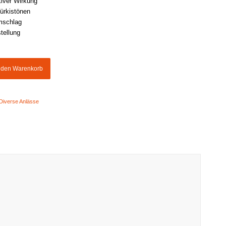
tiver Wirkung
Türkistönen
mschlag
tellung
n den Warenkorb
Diverse Anlässe