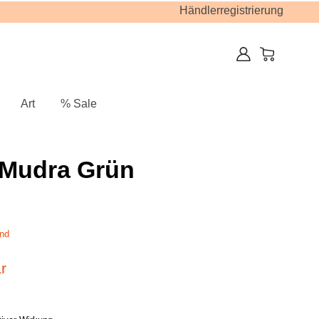
Händlerregistrierung
Art
% Sale
 Mudra Grün
nd
r