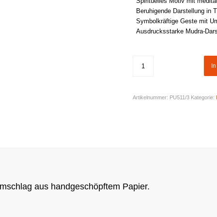
Spirituelles Motiv mit medita
Beruhigende Darstellung in 
Symbolkräftige Geste mit U
Ausdrucksstarke Mudra-Dars
I
Artikelnummer:
PU511/3
Kategorie:
Umschlag aus handgeschöpftem Papier.