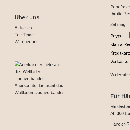
Portofreie
(brutto Be
Über uns
Zahlung:
Aktuelles
Fair Trade
Paypal
Wir über uns
Klarna Re
Kreditkart
Vorkasse
Widerrufs
Anerkannter Lieferant des
Weltladen-Dachverbandes
Für Hä
Mindestbes
Ab 360 Eur
Händler-Re