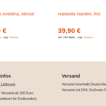
e Ambikha, Altrosé
Halskette Nandini, Rot
0
€
39,90
€
t.
zzgl.
Versand
Inkl. 19% MwSt.
zzgl.
Versand
infos
Versand
 Lieferung
Versand innerhalb Deutschl
Versand mit DHL GoGreen P
r Versand ab 100 Euro
stellwert für Endkunden)