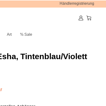
Händlerregistrierung
Art
% Sale
Esha, Tintenblau/Violett
r