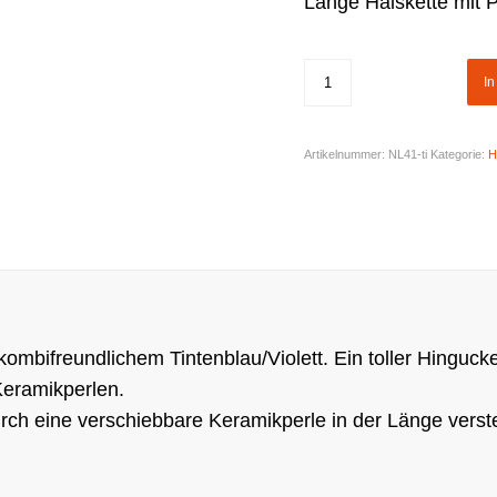
Lange Halskette mit 
I
Artikelnummer:
NL41-ti
Kategorie:
H
kombifreundlichem Tintenblau/Violett. Ein toller Hinguc
eramikperlen.
rch eine verschiebbare Keramikperle in der Länge verst