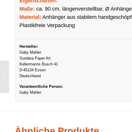
Eigenschaften:
Maße:
ca. 90 cm, längenverstellbar, Ø Anhänge
Material:
Anhänger aus stabilem handgeschöpft
Plastikfreie Verpackung
Hersteller:
Gaby Mahler
Sundara Paper Art
Kellermanns Busch 41
D-45134 Essen
Halskette Esha,
Deutschland
Grün/Gelb
Verantwortliche Person:
Gaby Mahler
Ähnliche Produkte