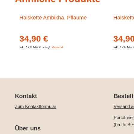
Halskette Ambikha, Pflaume
Halskett
34,90
€
34,9
Inkl. 19% MwSt.
zzgl.
Versand
Inkl. 19% MwS
Kontakt
Bestell
Zum Kontaktformular
Versand &
Portofreie
(brutto Be
Über uns