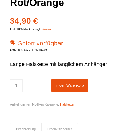
Rot/Orange
34,90
€
Inkl. 19% MwSt.
zzgl.
Versand
Sofort verfügbar
Lieferzeit: ca. 3-4 Werktage
Lange Halskette mit länglichem Anhänger
In den Warenkorb
Artikelnummer:
NL40-ro
Kategorie:
Halsketten
Beschreibung
Produktsicherheit