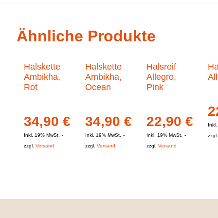
Ähnliche Produkte
Halskette
Halskette
Halsreif
Ha
Ambikha,
Ambikha,
Allegro,
Al
Rot
Ocean
Pink
2
34,90
€
34,90
€
22,90
€
Inkl
Inkl. 19% MwSt.
Inkl. 19% MwSt.
Inkl. 19% MwSt.
zzgl
zzgl.
Versand
zzgl.
Versand
zzgl.
Versand