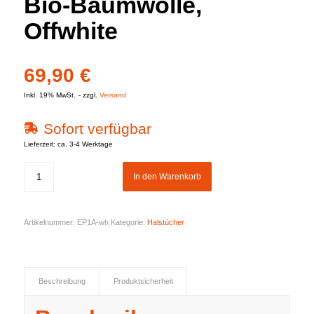
Bio-Baumwolle,
Offwhite
69,90
€
Inkl. 19% MwSt.
zzgl.
Versand
Sofort verfügbar
Lieferzeit: ca. 3-4 Werktage
In den Warenkorb
Artikelnummer:
EP1A-wh
Kategorie:
Halstücher
Beschreibung
Produktsicherheit