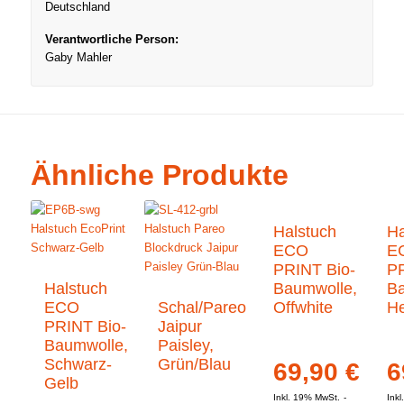
Deutschland
Verantwortliche Person:
Gaby Mahler
Ähnliche Produkte
Halstuch
Ha
ECO
E
PRINT Bio-
PR
Halstuch
Baumwolle,
Ba
ECO
Schal/Pareo
Offwhite
He
PRINT Bio-
Jaipur
Baumwolle,
Paisley,
Schwarz-
Grün/Blau
69,90
€
6
Gelb
Inkl. 19% MwSt.
Ink