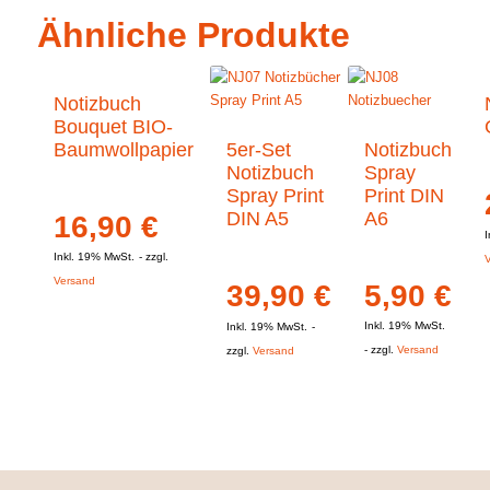
Ähnliche Produkte
Notizbuch
Bouquet BIO-
Baumwollpapier
5er-Set
Notizbuch
Notizbuch
Spray
Spray Print
Print DIN
DIN A5
A6
16,90
€
I
Inkl. 19% MwSt.
zzgl.
Versand
39,90
€
5,90
€
Inkl. 19% MwSt.
Inkl. 19% MwSt.
zzgl.
Versand
zzgl.
Versand