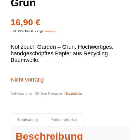
Grün
16,90
€
Inkl. 19% MwSt.
zzgl.
Versand
Notizbuch Garden – Grün. Hochwertiges,
handgeschöpftes Papier aus Recycling-
Baumwolle.
Nicht vorrätig
Artikelnummer:
N04S-gr
Kategorie:
Notizbücher
Beschreibung
Produktsicherheit
Beschreibung