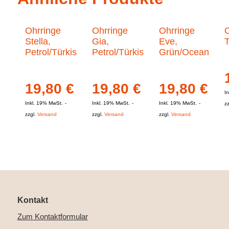
Ohrringe
Ohrringe
Ohrringe
O
Stella,
Gia,
Eve,
T
Petrol/Türkis
Petrol/Türkis
Grün/Ocean
19,80
€
19,80
€
19,80
€
I
Inkl. 19% MwSt.
Inkl. 19% MwSt.
Inkl. 19% MwSt.
z
zzgl.
Versand
zzgl.
Versand
zzgl.
Versand
Kontakt
Zum Kontaktformular