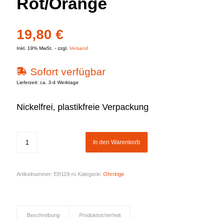
Rot/Orange
19,80
€
Inkl. 19% MwSt.
zzgl.
Versand
Sofort verfügbar
Lieferzeit: ca. 3-4 Werktage
Nickelfrei, plastikfreie Verpackung
In den Warenkorb
Artikelnummer:
ER119-ro
Kategorie:
Ohrringe
Beschreibung
Produktsicherheit