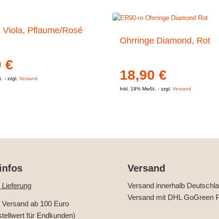
 Viola, Pflaume/Rosé
Ohrringe Diamond, Rot
0
€
18,90
€
t.
zzgl.
Versand
Inkl. 19% MwSt.
zzgl.
Versand
infos
Versand
 Lieferung
Versand innerhalb Deutschl
Versand mit DHL GoGreen P
r Versand ab 100 Euro
stellwert für Endkunden)