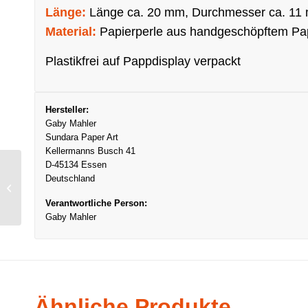
Länge:
Länge ca. 20 mm, Durchmesser ca. 11 m
Material:
Papierperle aus handgeschöpftem Papi
Plastikfrei auf Pappdisplay verpackt
Hersteller:
Gaby Mahler
Sundara Paper Art
Kellermanns Busch 41
D-45134 Essen
Deutschland
Ohrringe Mini-Spindel,
Türkis
Verantwortliche Person:
Gaby Mahler
Ähnliche Produkte