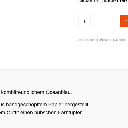
Nickelfrei, plastikfre
I
Artikelnummer:
ER08-oc
Kategorie:
 kombifreundlichem Oceanblau.
aus handgeschöpftem Papier hergestellt.
em Outfit einen hübschen Farbtupfer.