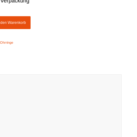
ie Verpackung
n den Warenkorb
Ohrringe