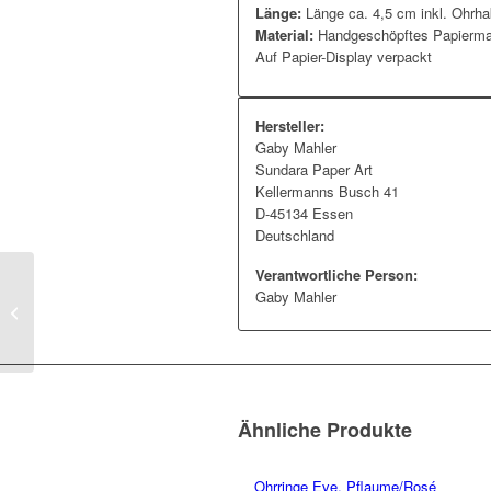
Länge:
Länge ca. 4,5 cm inkl. Ohrh
Material:
Handgeschöpftes Papiermac
Auf Papier-Display verpackt
Hersteller:
Gaby Mahler
Sundara Paper Art
Kellermanns Busch 41
D-45134 Essen
Deutschland
Verantwortliche Person:
Gaby Mahler
Ohrringe Tooba, Türkis
Ähnliche Produkte
Ohrringe Eve, Pflaume/Rosé