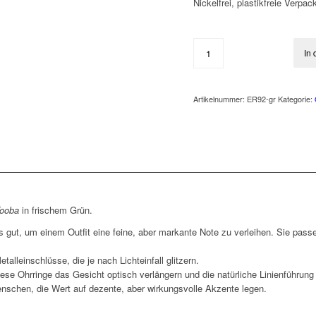
Nickelfrei, plastikfreie Verpa
In
Artikelnummer:
ER92-gr
Kategorie:
ooba
in frischem Grün.
 gut, um einem Outfit eine feine, aber markante Note zu verleihen. Sie pass
etalleinschlüsse, die je nach Lichteinfall glitzern.
ese Ohrringe das Gesicht optisch verlängern und die natürliche Linienführung
 Menschen, die Wert auf dezente, aber wirkungsvolle Akzente legen.