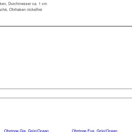
aken, Durchmesser ca. 1 cm
hé, Ohrhaken nickelfrei
Ohrringe Gia, Grün/Ocean
Ohrringe Eve, Grün/Ocean