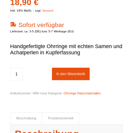
18,90
€
Inkl. 19% MwSt.
zzgl.
Versand
Sofort verfügbar
Lieferzeit: ca. 3-5 (DE) bzw. 5-7 Werktage (EU)
Handgefertigte Ohrringe mit echten Samen und
Achatperlen in Kupferfassung
In den Warenkorb
Artikelnummer:
M86-rosw
Kategorie:
Ohrringe Naturmaterialien
Beschreibung
Produktsicherheit