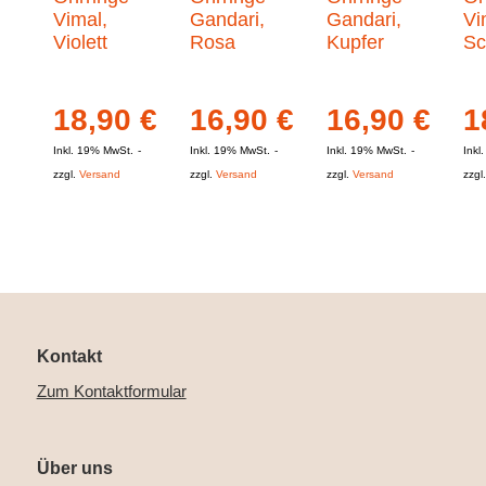
Vimal,
Gandari,
Gandari,
Vi
Violett
Rosa
Kupfer
Sc
18,90
€
16,90
€
16,90
€
1
Inkl. 19% MwSt.
Inkl. 19% MwSt.
Inkl. 19% MwSt.
Inkl
zzgl.
Versand
zzgl.
Versand
zzgl.
Versand
zzgl
Kontakt
Zum Kontaktformular
Über uns