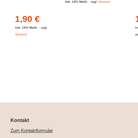
Inkl. 19% MwSt.
zzgl.
Versand
1,90
€
Inkl. 19% MwSt.
zzgl.
I
Versand
z
Kontakt
Zum Kontaktformular