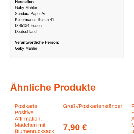
Hersteller:
Gaby Mahler
Sundara Paper Art
Kellermanns Busch 41
D-45134 Essen
Deutschland
Verantwortliche Person:
Gaby Mahler
Ähnliche Produkte
Postkarte
Gruß-/Postkartenständer
P
Positive
P
Affirmation,
A
Mädchen mit
7,90
€
Blumenrucksack
u