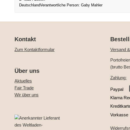
Deutschland
Verantwortliche Person:
Gaby Mahler
Kontakt
Bestell
Zum Kontaktformular
Versand &
Portofreie
(brutto Be
Über uns
Zahlung:
Aktuelles
Fair Trade
Paypal
Wir über uns
Klarna Re
Kreditkart
Vorkasse
Widerrufs