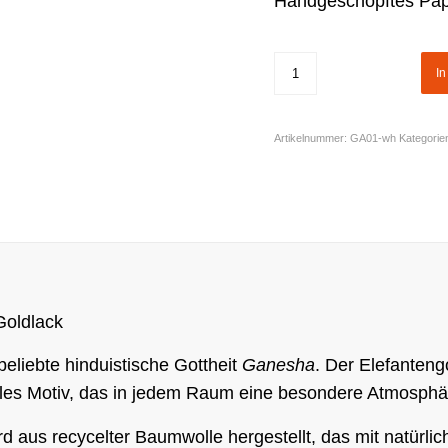
Handgeschöpftes Papi
I
Artikelnummer:
GA01-wh
Kategorie
Goldlack
eliebte hinduistische Gottheit
Ganesha
. Der Elefanteng
lles Motiv, das in jedem Raum eine besondere Atmosphär
 aus recycelter Baumwolle hergestellt, das mit natürli