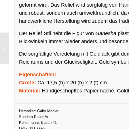
geformt wird. Das Relief wird sorgfältig von Han
und robust, sondern auch umweltfreundlich, da 
handwerkliche Herstellung wird zudem das tradi
Der Relief-Stil hebt die Figur von
Ganesha
plast
Blickwinkeln immer wieder anders und besonder
Dekoblumen-Mix Blätter
Grüntöne
Die sorgfältige Veredelung mit Goldlack gibt de
Reichtums und der Glückseligkeit. Gold symbolisie
Eigenschaften:
Größe:
Ca. 17,5 (b) x 20 (h) x 2 (t) cm
Material:
Handgeschöpftes Papiermaché, Goldla
Hersteller:
Gaby Mahler
Sundara Paper Art
Kellermanns Busch 41
D-45134 Essen