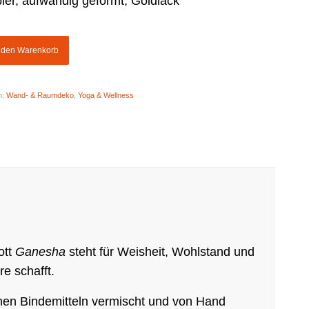
er, aufwändig geformt, Goldlack
n den Warenkorb
n:
Wand- & Raumdeko
,
Yoga & Wellness
ott
Ganesha
steht für Weisheit, Wohlstand und
e schafft.
chen Bindemitteln vermischt und von Hand