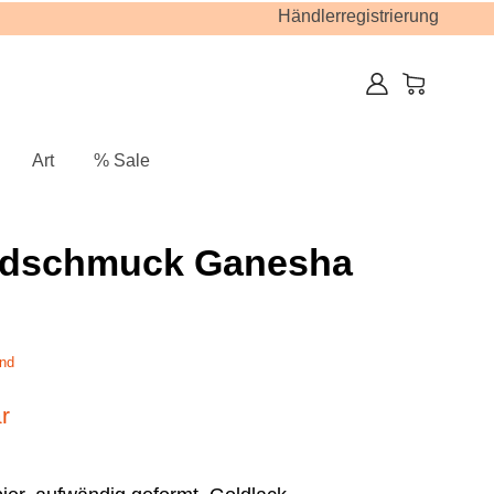
Händlerregistrierung
Art
% Sale
ndschmuck Ganesha
nd
r