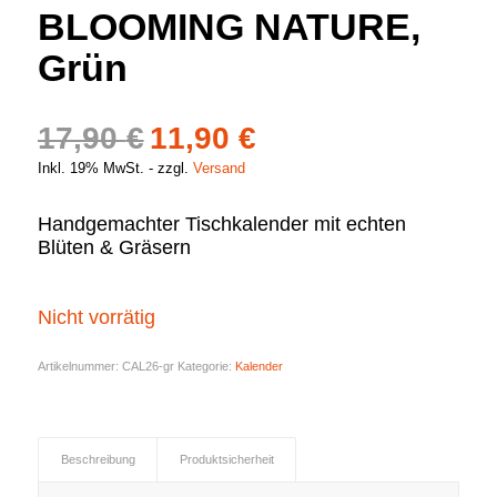
BLOOMING NATURE,
Grün
Ursprünglicher
Aktueller
17,90
€
11,90
€
Preis
Preis
Inkl. 19% MwSt.
zzgl.
Versand
war:
ist:
Handgemachter Tischkalender mit echten
17,90 €
11,90 €.
Blüten & Gräsern
Nicht vorrätig
Artikelnummer:
CAL26-gr
Kategorie:
Kalender
Beschreibung
Produktsicherheit