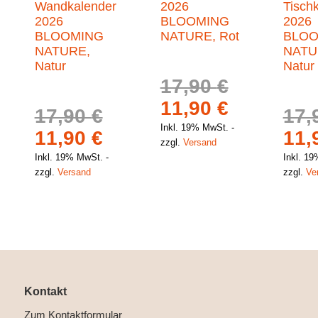
Wandkalender
2026
Tisch
2026
BLOOMING
2026
BLOOMING
NATURE, Rot
BLOO
NATURE,
NATU
Natur
Natur
17,90
€
Ursprünglicher
Aktueller
11,90
€
17,90
€
17,
Preis
Preis
Inkl. 19% MwSt.
Ursprünglicher
Aktueller
Urs
11,90
€
11,
zzgl.
Versand
war:
ist:
Preis
Preis
Pre
Inkl. 19% MwSt.
Inkl. 1
17,90 €
11,90 €.
zzgl.
Versand
zzgl.
Ve
war:
ist:
war
17,90 €
11,90 €.
17,
Kontakt
Zum Kontaktformular