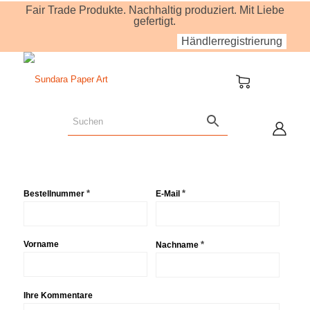
Fair Trade Produkte. Nachhaltig produziert. Mit Liebe
gefertigt.
Händlerregistrierung
Page URI *erforderlich
*
*
Bestellnummer
E-Mail
Vorname
*
Nachname
Ihre Kommentare