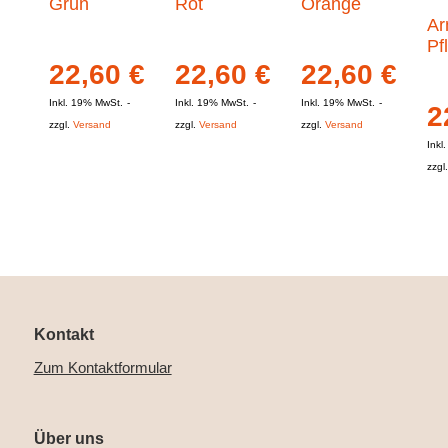
Grün
Rot
Orange
Ar
Pf
22,60
€
22,60
€
22,60
€
Inkl. 19% MwSt.
Inkl. 19% MwSt.
Inkl. 19% MwSt.
2
zzgl.
Versand
zzgl.
Versand
zzgl.
Versand
Inkl
zzgl
Kontakt
Zum Kontaktformular
Über uns