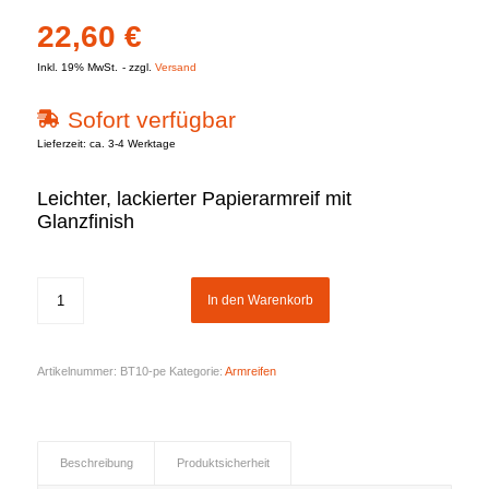
22,60
€
Inkl. 19% MwSt.
zzgl.
Versand
Sofort verfügbar
Lieferzeit: ca. 3-4 Werktage
Leichter, lackierter Papierarmreif mit
Glanzfinish
In den Warenkorb
Artikelnummer:
BT10-pe
Kategorie:
Armreifen
Beschreibung
Produktsicherheit