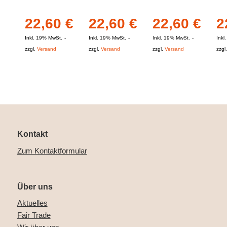
22,60
€
22,60
€
22,60
€
2
Inkl. 19% MwSt.
Inkl. 19% MwSt.
Inkl. 19% MwSt.
Inkl
zzgl.
Versand
zzgl.
Versand
zzgl.
Versand
zzgl
Kontakt
Zum Kontaktformular
Über uns
Aktuelles
Fair Trade