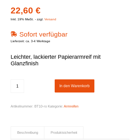
22,60
€
Inkl. 19% MwSt.
zzgl.
Versand
Sofort verfügbar
Lieferzeit: ca. 3-4 Werktage
Leichter, lackierter Papierarmreif mit
Glanzfinish
In den Warenkorb
Artikelnummer:
BT10-ro
Kategorie:
Armreifen
Beschreibung
Produktsicherheit