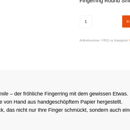
Fingerring Round Sm
I
Artikelnummer:
FR01-or
Kategorie:
mile
– der fröhliche Fingerring mit dem gewissen Etwas.
ebe von Hand aus handgeschöpftem Papier hergestellt.
tück, das nicht nur Ihre Finger schmückt, sondern auch 