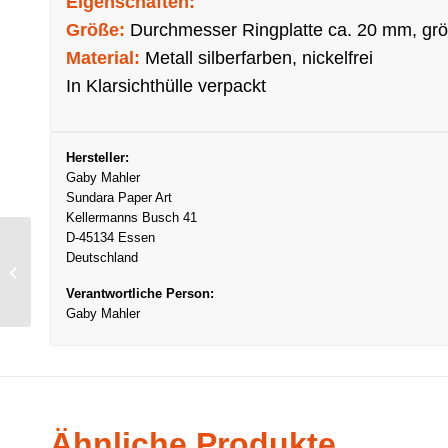
Eigenschaften:
Größe:
Durchmesser Ringplatte ca. 20 mm, grö
Material:
Metall silberfarben, nickelfrei
In Klarsichthülle verpackt
Hersteller:
Gaby Mahler
Sundara Paper Art
Kellermanns Busch 41
D-45134 Essen
Deutschland
Fingerring Round Smile
Pink
Verantwortliche Person:
Gaby Mahler
Ähnliche Produkte