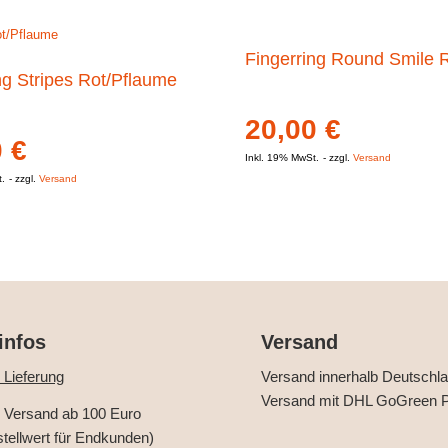
Fingerring Round Smile 
ng Stripes Rot/Pflaume
20,00
€
0
€
Inkl. 19% MwSt.
zzgl.
Versand
t.
zzgl.
Versand
infos
Versand
 Lieferung
Versand innerhalb Deutschl
Versand mit DHL GoGreen P
r Versand ab 100 Euro
stellwert für Endkunden)