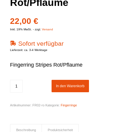
Rot/Pflaume
22,00
€
Inkl. 19% MwSt.
zzgl.
Versand
Sofort verfügbar
Lieferzeit: ca. 3-4 Werktage
Fingerring Stripes Rot/Pflaume
In den Warenkorb
Artikelnummer:
FR02-ro
Kategorie:
Fingerringe
Beschreibung
Produktsicherheit