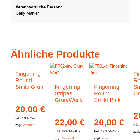
Verantwortliche Person:
Gaby Mahler
Ähnliche Produkte
Fingerring
Fi
Round
Ro
Smile Grün
Fingerring
Fingerring
Sm
Stripes
Round
Or
Grün/Weiß
Smile Pink
20,00
€
2
Inkl. 19% MwSt.
22,00
€
20,00
€
Inkl
zzgl.
Versand
Inkl. 19% MwSt.
Inkl. 19% MwSt.
zzgl
zzgl.
Versand
zzgl.
Versand