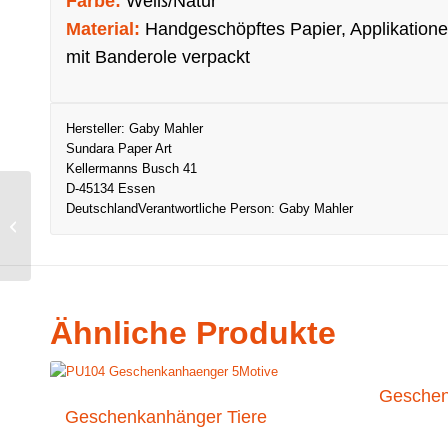
Farbe:
Weiß/Natur
Material:
Handgeschöpftes Papier, Applikatione
mit Banderole verpackt
Hersteller:
Gaby Mahler
Sundara Paper Art
Kellermanns Busch 41
D-45134 Essen
Deutschland
Verantwortliche Person:
Gaby Mahler
Geschenkanhänger
Hoffnung
Ähnliche Produkte
Geschen
Geschenkanhänger Tiere