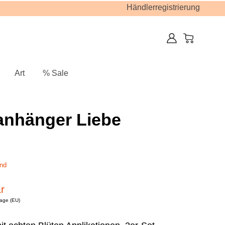
Händlerregistrierung
Art
% Sale
nhänger Liebe
nd
r
tage (EU)