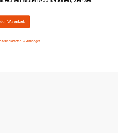
 echten Blüten Applikationen, 2er-Set
n den Warenkorb
eschenkkarten- & Anhänger