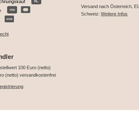
chnungskauf
Versand nach Österreich, E
e
Schweiz:
Weitere Infos
recht
ndler
tellwert 100 Euro (netto)
o (netto) versandkostenfrei
gistrierung