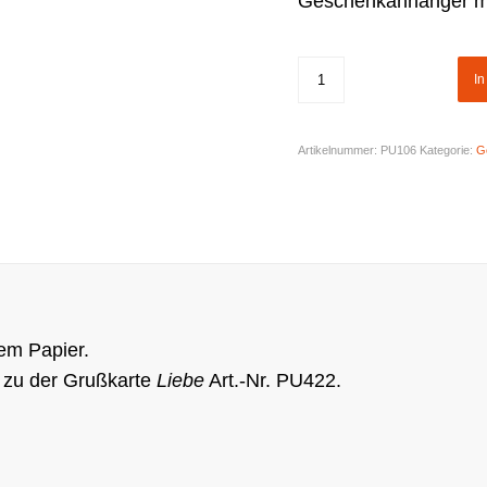
Geschenkanhänger mit
I
Artikelnummer:
PU106
Kategorie:
G
em Papier.
d zu der Grußkarte
Liebe
Art.-Nr. PU422.