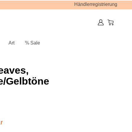
Händlerregistrierung
Art
% Sale
eaves,
e/Gelbtöne
r