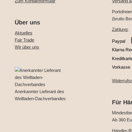
Zum Kontaktformular
Versand &
Portofreie
(brutto Be
Über uns
Zahlung:
Aktuelles
Fair Trade
Paypal
Wir über uns
Klarna Re
Kreditkart
Vorkasse
Widerrufs
Anerkannter Lieferant des
Weltladen-Dachverbandes
Für Hä
Mindestbes
Ab 360 Eur
Händler-Re