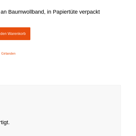
 an Baumwollband, in Papiertüte verpackt
n den Warenkorb
:
Girlanden
tigt.