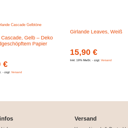
Girlande Leaves, Weiß
e Cascade, Gelb – Deko
dgeschöpftem Papier
15,90
€
Inkl. 19% MwSt.
zzgl.
Versand
0
€
t.
zzgl.
Versand
infos
Versand