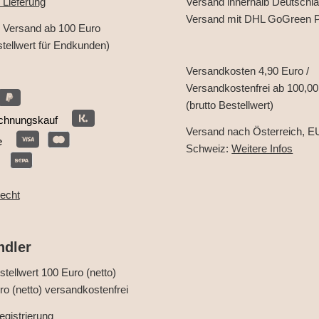
 Lieferung
Versand innerhalb Deutschl
Versand mit DHL GoGreen P
r Versand ab 100 Euro
stellwert für Endkunden)
Versandkosten 4,90 Euro /
Versandkostenfrei ab 100,00
(brutto Bestellwert)
chnungskauf
Versand nach Österreich, E
e
Schweiz:
Weitere Infos
recht
ndler
tellwert 100 Euro (netto)
o (netto) versandkostenfrei
gistrierung