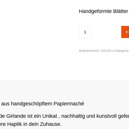
Handgeformte Blätter
I
Artikelnummer:
GD-03-ro
Kategorie
rn aus handgeschöpftem Papiermaché
e Girlande ist ein Unikat , nachhaltig und kunstvoll gefer
re Haptik in dein Zuhause.