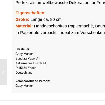
Perfekt als umweltbewusste Dekoration für Fen
Eigenschaften:
Größe:
Länge ca. 80 cm
Material:
Handgeschöpftes Papiermaché, Baumw
In Papiertüte verpackt – ideal zum Verschenke
Hersteller:
Gaby Mahler
Sundara Paper Art
Kellermanns Busch 41
D-45134 Essen
Girlande Leaves,
Deutschland
Grüntöne
Verantwortliche Person:
Gaby Mahler