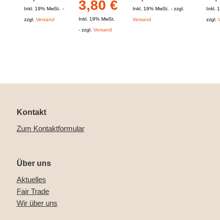
3,80
€
Inkl. 19% MwSt.
Inkl. 19% MwSt.
zzgl.
Inkl.
Inkl. 19% MwSt.
zzgl.
Versand
Versand
zzgl.
zzgl.
Versand
Kontakt
Zum Kontaktformular
Über uns
Aktuelles
Fair Trade
Wir über uns