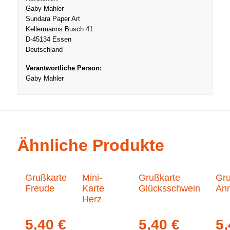
Gaby Mahler
Sundara Paper Art
Kellermanns Busch 41
D-45134 Essen
Deutschland
Verantwortliche Person:
Gaby Mahler
Ähnliche Produkte
Grußkarte
Mini-
Grußkarte
Gru
Freude
Karte
Glücksschwein
An
Herz
5,40
€
5,40
€
5