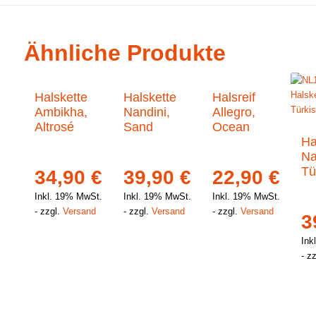
Ähnliche Produkte
Halskette
Halskette
Halsreif
Ambikha,
Nandini,
Allegro,
Altrosé
Sand
Ocean
Ha
Na
Tü
34,90
€
39,90
€
22,90
€
Inkl. 19% MwSt.
Inkl. 19% MwSt.
Inkl. 19% MwSt.
zzgl.
Versand
zzgl.
Versand
zzgl.
Versand
3
Ink
zz