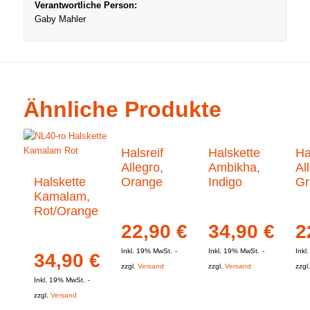
Verantwortliche Person:
Gaby Mahler
Ähnliche Produkte
Halsreif
Halskette
Ha
Allegro,
Ambikha,
Al
Halskette
Orange
Indigo
Gr
Kamalam,
Rot/Orange
22,90
€
34,90
€
2
Inkl. 19% MwSt.
Inkl. 19% MwSt.
Inkl
34,90
€
zzgl.
Versand
zzgl.
Versand
zzgl
Inkl. 19% MwSt.
zzgl.
Versand