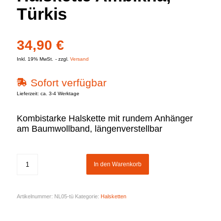
Türkis
34,90
€
Inkl. 19% MwSt.
zzgl.
Versand
Sofort verfügbar
Lieferzeit: ca. 3-4 Werktage
Kombistarke Halskette mit rundem Anhänger
am Baumwollband, längenverstellbar
In den Warenkorb
Artikelnummer:
NL05-tü
Kategorie:
Halsketten