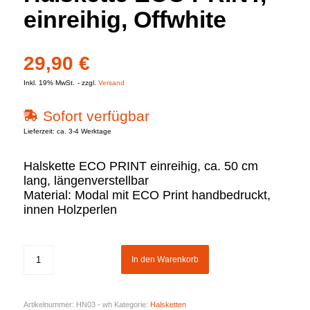
einreihig, Offwhite
29,90
€
Inkl. 19% MwSt.
zzgl.
Versand
Sofort verfügbar
Lieferzeit: ca. 3-4 Werktage
Halskette ECO PRINT einreihig, ca. 50 cm
lang, längenverstellbar
Material: Modal mit ECO Print handbedruckt,
innen Holzperlen
In den Warenkorb
Artikelnummer:
HN03 - wh
Kategorie:
Halsketten