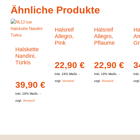
Ähnliche Produkte
Halsreif
Halsreif
Ha
Allegro,
Allegro,
Am
Pink
Pflaume
Gr
Halskette
Nandini,
Türkis
22,90
€
22,90
€
3
Inkl. 19% MwSt.
Inkl. 19% MwSt.
Inkl
zzgl.
Versand
zzgl.
Versand
zzgl
39,90
€
Inkl. 19% MwSt.
zzgl.
Versand