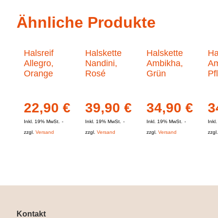
Ähnliche Produkte
Halsreif
Halskette
Halskette
Ha
Allegro,
Nandini,
Ambikha,
Am
Orange
Rosé
Grün
Pf
22,90
€
39,90
€
34,90
€
3
Inkl. 19% MwSt.
Inkl. 19% MwSt.
Inkl. 19% MwSt.
Inkl
zzgl.
Versand
zzgl.
Versand
zzgl.
Versand
zzgl
Kontakt