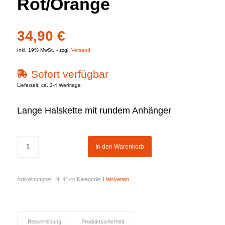
Rot/Orange
34,90
€
Inkl. 19% MwSt.
zzgl.
Versand
Sofort verfügbar
Lieferzeit: ca. 3-4 Werktage
Lange Halskette mit rundem Anhänger
In den Warenkorb
Artikelnummer:
NL41-ro
Kategorie:
Halsketten
Beschreibung
Produktsicherheit