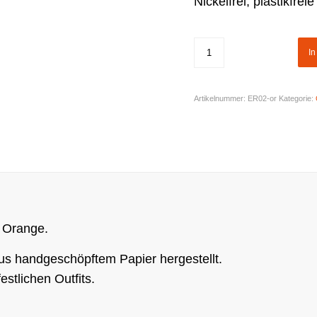
Nickelfrei, plastikfre
I
Artikelnummer:
ER02-or
Kategorie:
 Orange.
aus handgeschöpftem Papier hergestellt.
estlichen Outfits.