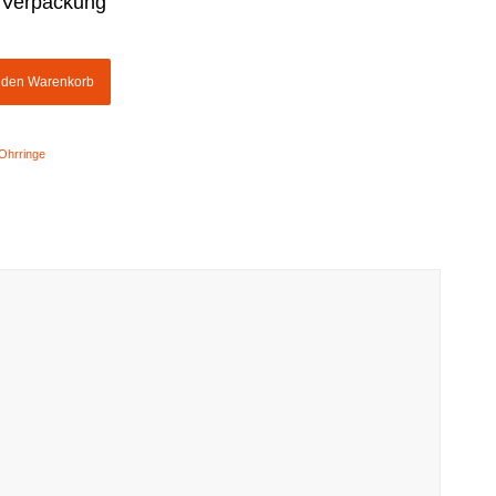
ie Verpackung
n den Warenkorb
Ohrringe