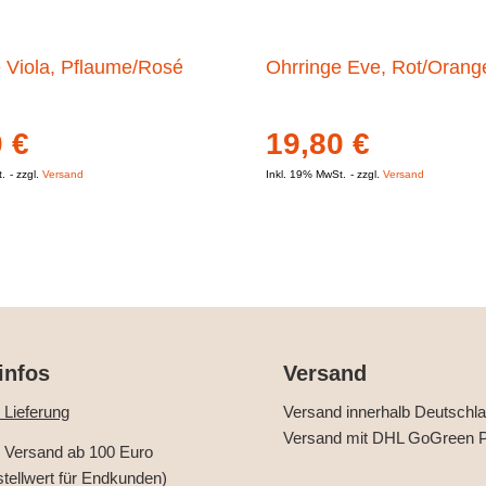
 Viola, Pflaume/Rosé
Ohrringe Eve, Rot/Orang
0
€
19,80
€
t.
zzgl.
Versand
Inkl. 19% MwSt.
zzgl.
Versand
infos
Versand
 Lieferung
Versand innerhalb Deutschl
Versand mit DHL GoGreen P
r Versand ab 100 Euro
stellwert für Endkunden)