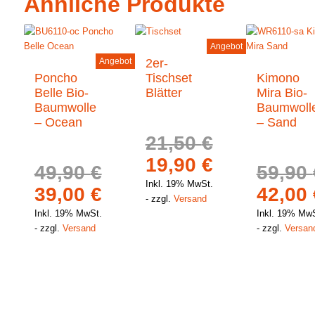
Ähnliche Produkte
Angebot
Angebot
2er-
Poncho
Tischset
Kimono
Belle Bio-
Blätter
Mira Bio-
Baumwolle
Baumwoll
– Ocean
– Sand
21,50
€
Ursprünglicher
Aktueller
19,90
€
49,90
€
59,90
Preis
Preis
Inkl. 19% MwSt.
Ursprünglicher
Aktueller
Urspr
39,00
€
42,00
zzgl.
Versand
war:
ist:
Preis
Preis
Preis
Inkl. 19% MwSt.
Inkl. 19% MwS
21,50 €
19,90 €.
zzgl.
Versand
zzgl.
Versan
war:
ist:
war:
49,90 €
39,00 €.
59,90 