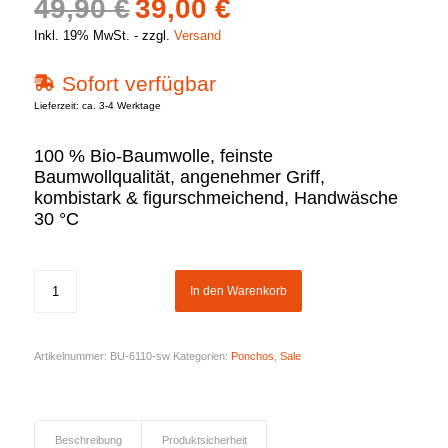
Ursprünglicher
Aktueller
49,90
€
39,00
€
Preis
Preis
Inkl. 19% MwSt.
zzgl.
Versand
war:
ist:
Sofort verfügbar
49,90 €
39,00 €.
Lieferzeit: ca. 3-4 Werktage
100 % Bio-Baumwolle, feinste
Baumwollqualität, angenehmer Griff,
kombistark & figurschmeichend, Handwäsche
30 °C
In den Warenkorb
Artikelnummer:
BU-6110-sw
Kategorien:
Ponchos
,
Sale
Beschreibung
Produktsicherheit